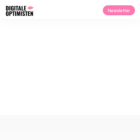
Newsletter
Ballin' on a Budget,
Let’s Talk Budgeting.
The road to financial freedom starts with a budget – it’s 
your roadmap to a secure future. With every dollar tracked 
and every expense planned, you’re building a foundation for 
lasting wealth and peace of mind.