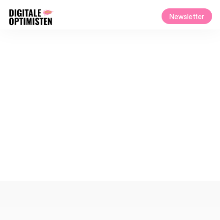
Newsletter
Smart Swiping,
Let’s Talk Credit.
Building good credit is like planting a tree—the earlier you 
start, the stronger your financial roots will grow. The longer 
you nurture it, the more it will provide you with financial 
stability and growth for years to come.