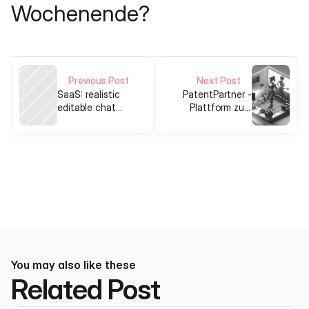
Wochenende?
Previous Post
Next Post
SaaS: realistic
PatentPartner -
editable chat
Plattform zum
screenshot
Patent-
generator for
Management
creators and
product teams
You may also like these
Related Post