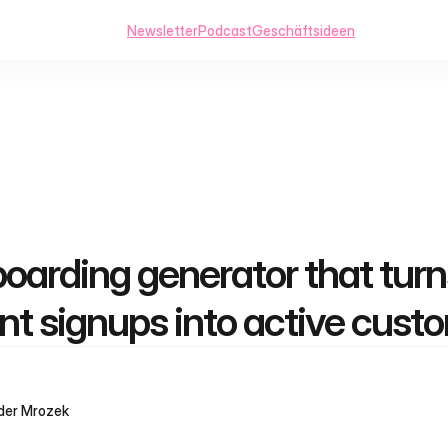
Newsletter
Podcast
Geschäftsideen
oarding generator that turns
nt signups into active cust
der Mrozek