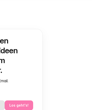
en 
deen 
m 
.
mail.
Los geht's!