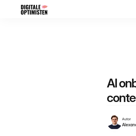
AI onb
conte
Autor
Alexan