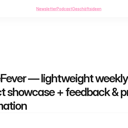
Newsletter
Podcast
Geschäftsideen
Fever — lightweight weekly 
ct showcase + feedback & p
ation