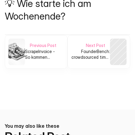
💡 Wie starte ich am 
Wochenende?
Previous Post
Next Post
ScrapeInvoice -
FounderBench:
So kommen
crowdsourced time-
kleine Verlage an
to-success
Geld von
benchmarks for
ChatGPT
entrepreneurs
You may also like these