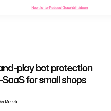
Newsletter
Podcast
Geschäftsideen
and-play bot protection 
‑SaaS for small shops
der Mrozek