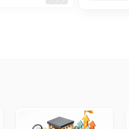
app for this' posts into
validated MVPs