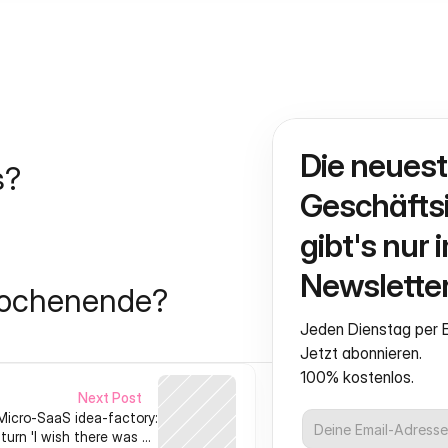
Die neuest
s?
Geschäftsi
gibt's nur i
Newsletter
Wochenende?
Jeden Dienstag per E
Jetzt abonnieren.
100% kostenlos.
Next Post
Micro‑SaaS idea-factory:
turn 'I wish there was an