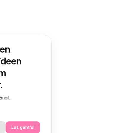
en 
deen 
m 
.
mail.
Los geht's!