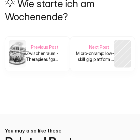
💡 Wie starte ich am 
Wochenende?
Previous Post
Next Post
Zwischenraum -
Micro-onramp: low-
Therapieaufgaben
skill gig platform +
sicher und
playbooks for
regelmäßig
people who need
begleiten
fast income
You may also like these