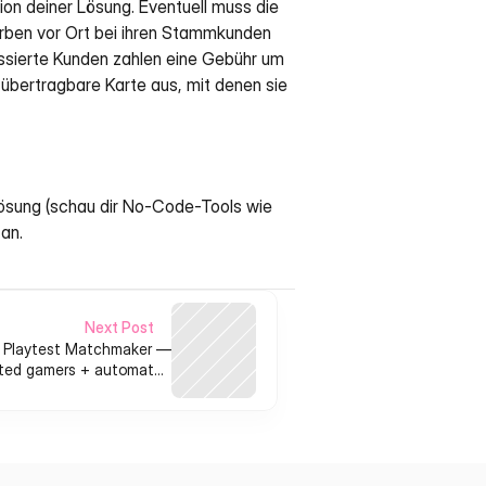
on deiner Lösung. Eventuell muss die 
erben vor Ort bei ihren Stammkunden 
essierte Kunden zahlen eine Gebühr um 
übertragbare Karte aus, mit denen sie 
Lösung (schau dir No-Code-Tools wie 
 an.
Next Post
Playtest Matchmaker —
ted gamers + automated
session tooling for indie
devs