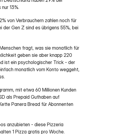
In Deutschland haben 29% der 
 nur 13%.
2% von Verbrauchern zahlen noch für 
i der Gen Z sind es übrigens 55%, bei 
nschen fragt, was sie monatlich für 
lichkeit geben sie aber knapp 220 
 ist ein psychologischer Trick - der 
 einfach monatlich vom Konto weggeht, 
ss.
gramm, mit etwa 60 Millionen Kunden 
USD als Prepaid Guthaben auf 
Kette Panera Bread für Abonnenten 
s anzubieten - diese Pizzeria 
alten 1 Pizza gratis pro Woche.