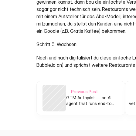
gewinnen kannst, dann bau die einfachste Versi
sogar gar nicht technisch sein. Restaurants w
mit einem Aufsteller für das Abo-Modell, inter
mitzumachen, du stellst den Kunden eine nicht-
ein Goodie (z.B. Gratis Kaffee) bekommen. 
Schritt 3: Wachsen
Nach und nach digitalisiert du diese einfache 
Bubble.io an) und sprichst weitere Restaurants
Previous Post
GTM Autopilot — an AI
agent that runs end-to-
vet
end go-to-market for
indie founders