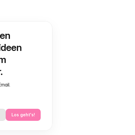
en 
deen 
m 
.
mail.
Los geht's!