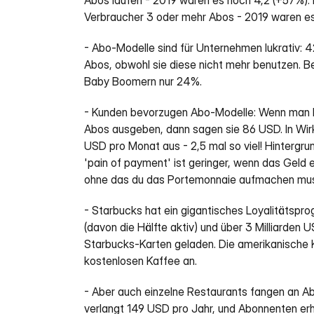
Abos laufen - 2019 waren es noch 4,2 (+57%). 
Verbraucher 3 oder mehr Abos - 2019 waren es
- Abo-Modelle sind für Unternehmen lukrativ: 4
Abos, obwohl sie diese nicht mehr benutzen. Be
Baby Boomern nur 24%.
- Kunden bevorzugen Abo-Modelle: Wenn man Me
Abos ausgeben, dann sagen sie 86 USD. In Wirk
USD pro Monat aus - 2,5 mal so viel! Hintergrund
'pain of payment' ist geringer, wenn das Geld
ohne das du das Portemonnaie aufmachen mu
- Starbucks hat ein gigantisches Loyalitätspro
(davon die Hälfte aktiv) und über 3 Milliarden 
Starbucks-Karten geladen. Die amerikanische 
kostenlosen Kaffee an. 
- Aber auch einzelne Restaurants fangen an Abo
verlangt 149 USD pro Jahr, und Abonnenten erh