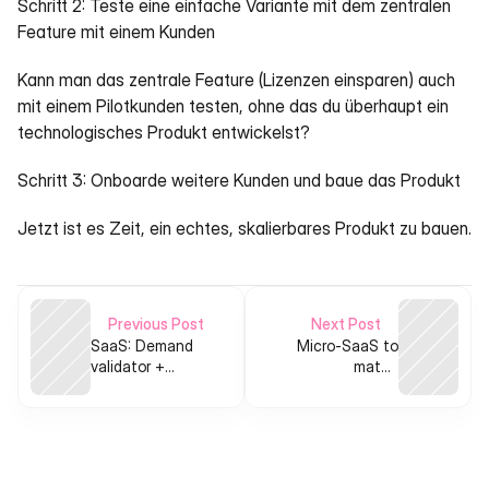
Schritt 2: Teste eine einfache Variante mit dem zentralen 
Feature mit einem Kunden
Kann man das zentrale Feature (Lizenzen einsparen) auch 
mit einem Pilotkunden testen, ohne das du überhaupt ein 
technologisches Produkt entwickelst?
Schritt 3: Onboarde weitere Kunden und baue das Produkt
Jetzt ist es Zeit, ein echtes, skalierbares Produkt zu bauen.
Previous Post
Next Post
SaaS: Demand
Micro‑SaaS to
validator +
match
template
idea‑founders with
generator for
vetted technical
evergreen digital
collaborators
products