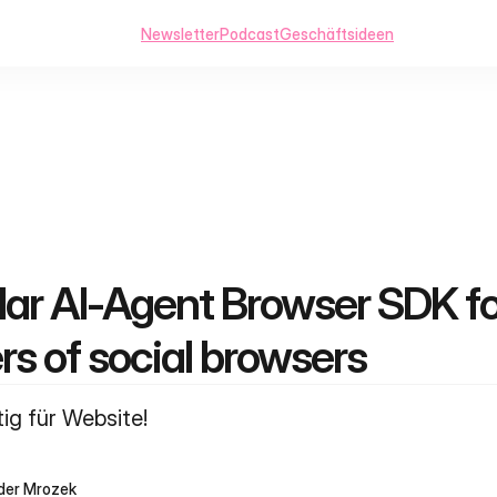
Newsletter
Podcast
Geschäftsideen
ar AI‑Agent Browser SDK for
rs of social browsers
ig für Website!
der Mrozek