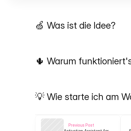
🍏 Was ist die Idee?
🌵 Warum funktioniert'
💡 Wie starte ich am 
Previous Post
Activation Assistant for
S