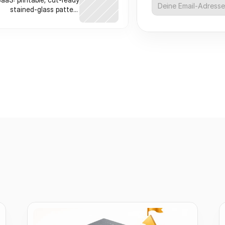
stained-glass pattern
optimizer