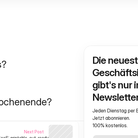
Die neuest
s?
Geschäftsi
gibt's nur i
Newsletter
Wochenende?
Jeden Dienstag per E
Jetzt abonnieren.
100% kostenlos.
Next Post
aaS: printable, cut-ready