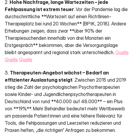
2. 
Hohe Nachfrage, lange Wartezeiten – jede 
Fehlpassung ist extrem teuer
: Vor der Pandemie lag die 
durchschnittliche **Wartezeit auf einen Richtlinien-
Therapieplatz bei rund 20 Wochen** (BPtK, 2018). Andere 
Erhebungen zeigen, dass zwar **über 90% der 
Therapiesuchenden innerhalb von drei Monaten ein 
Erstgespräch** bekommen, aber die Versorgungslage 
bleibt angespannt und regional stark unterschiedlich. 
Quelle
Quelle
Quelle
3. 
Therapeuten-Angebot wächst – Bedarf an 
effizienter Auslastung steigt
: Zwischen 2015 und 2019 
stieg die Zahl der psychologischen Psychotherapeuten 
sowie Kinder- und Jugendlichenpsychotherapeuten in 
Deutschland von rund **40.000 auf 48.000** – ein Plus 
von **19%**. Mehr Behandler bedeutet mehr Wettbewerb 
um passende Patient:innen und eine höhere Relevanz für 
Tools, die Fehlpassungen und Leerzeiten reduzieren und 
Praxen helfen, „die richtigen“ Anfragen zu bekommen. 