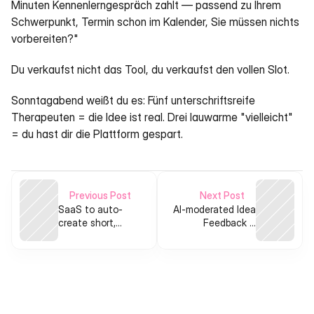
Minuten Kennenlerngespräch zahlt — passend zu Ihrem 
Schwerpunkt, Termin schon im Kalender, Sie müssen nichts 
vorbereiten?"
Du verkaufst nicht das Tool, du verkaufst den vollen Slot.
Sonntagabend weißt du es: Fünf unterschriftsreife 
Therapeuten = die Idee ist real. Drei lauwarme "vielleicht" 
= du hast dir die Plattform gespart.
Previous Post
Next Post
SaaS to auto-
AI-moderated Idea
create short,
Feedback &
shareable book
Learning Hub for
videos with
Aspiring Founders
built-in rights &
quality controls