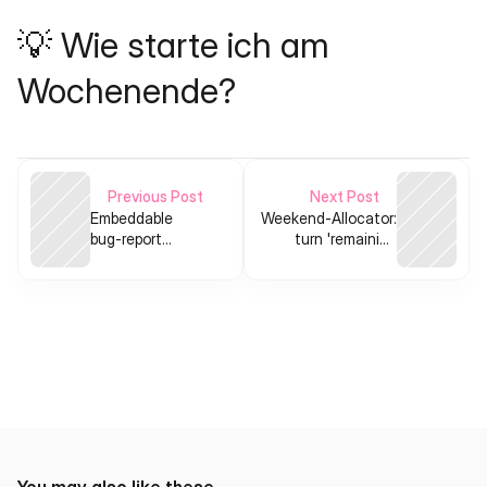
💡 Wie starte ich am 
Wochenende?
Previous Post
Next Post
Embeddable
Weekend‑Allocator:
bug-report
turn 'remaining
widget for small
weekends' dread
dev teams
into a planning app