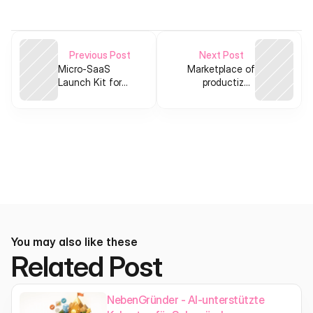
Previous Post
Next Post
Micro-SaaS
Marketplace of
Launch Kit for
productized
people rebuilding
analytics
life after big
dashboards for
changes
freelancers and
small biz
You may also like these
Related Post
NebenGründer - AI-unterstützte