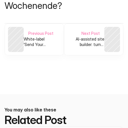
Wochenende?
Previous Post
Next Post
White‑label
AI-assisted site
'Send Your
builder: turn a
Name' campaign
Claude chat into a
SaaS for
live website
museums,
schools & space
projects
You may also like these
Related Post