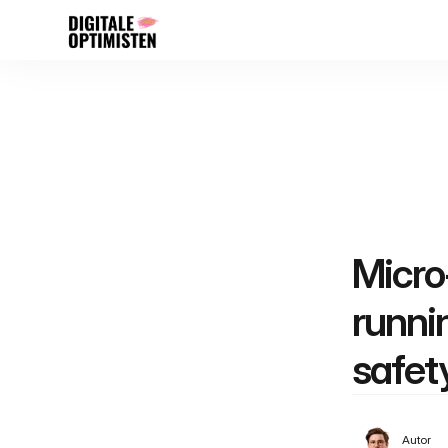
Micro
runni
safet
Autor