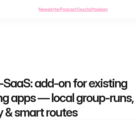
Newsletter
Podcast
Geschäftsideen
-SaaS: add-on for existing 
ng apps — local group-runs, 
y & smart routes