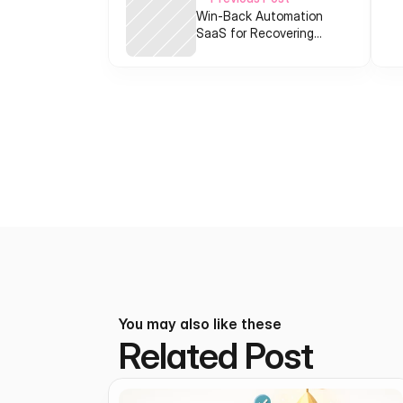
Win‑Back Automation
SaaS for Recovering
Lost Revenue (failed
payments, churn, carts)
You may also like these
Related Post