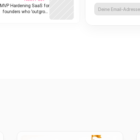
MVP Hardening SaaS for
founders who 'outgrow'
duct‑taped prototypes