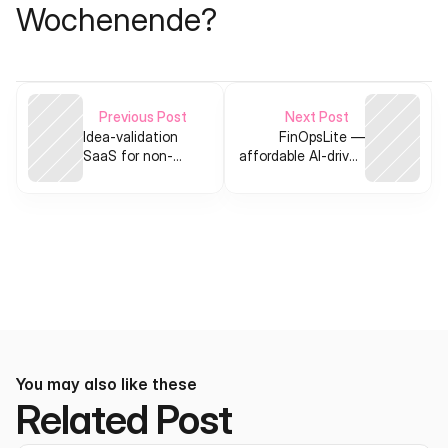
Wochenende?
Previous Post
Next Post
Idea-validation
FinOpsLite —
SaaS for non-
affordable AI-driven
technical
FinOps for startups
founders
and SMBs
You may also like these
Related Post