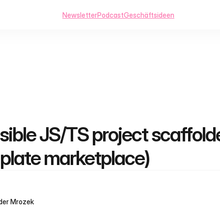
Newsletter
Podcast
Geschäftsideen
ible JS/TS project scaffolder
plate marketplace)
der Mrozek