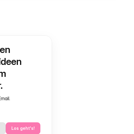
en 
deen 
m 
.
mail.
Los geht's!