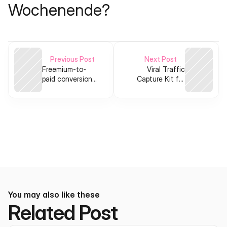
Wochenende?
Previous Post
Next Post
Freemium-to-
Viral Traffic
paid conversion
Capture Kit for
toolkit for
indie founders
restaurant menu
SaaS
You may also like these
Related Post