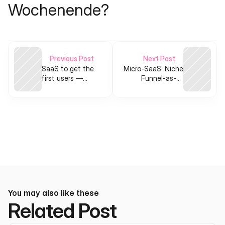
Wochenende?
Previous Post
Next Post
SaaS to get the
Micro-SaaS: Niche
first users —
Funnel-as-a-
automated,
Product for
repeatable early-
Marketers with No
user funnels for
Product
indie makers
You may also like these
Related Post