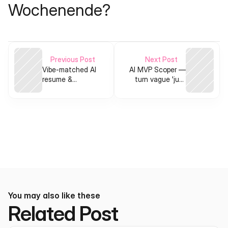
Wochenende?
Previous Post
Next Post
Vibe-matched AI
AI MVP Scoper —
resume &
turn vague 'just
application
build it' ideas into a
optimizer for
tiny, shippable spec
graduates
You may also like these
Related Post