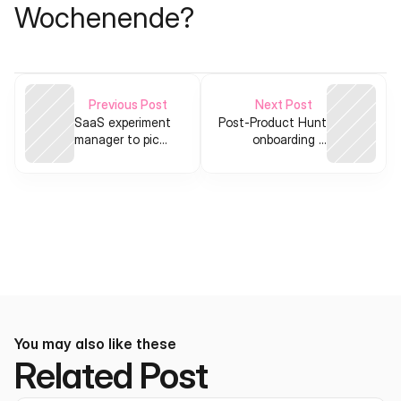
Wochenende?
Previous Post
Next Post
SaaS experiment
Post‑Product Hunt
manager to pick
onboarding &
a niche, channel
conversion
and messaging
automator for indie
makers
You may also like these
Related Post