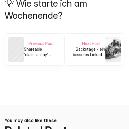
💡 Wie starte ich am 
Wochenende?
Previous Post
Next Post
Shareable
Backstage - ein
"claim-a-day"
besseres LinkedIn
grid builder
ohne Slop
(micro-SaaS)
You may also like these