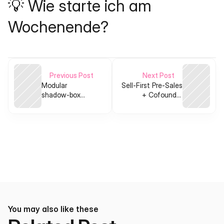
💡 Wie starte ich am 
Wochenende?
Previous Post
Next Post
Modular
Sell‑First Pre‑Sales
shadow-box
+ Cofounder
configurator +
Matchmaking SaaS
on-demand pre-
cut kits for
keepsakes
You may also like these