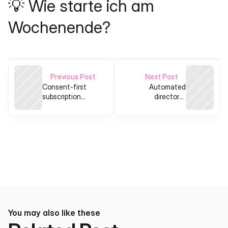
💡 Wie starte ich am 
Wochenende?
Previous Post
Next Post
Consent-first
Automated
subscription
directory-
cancellation
submission SaaS
assistant for
for indie SaaS
consumers
makers
You may also like these