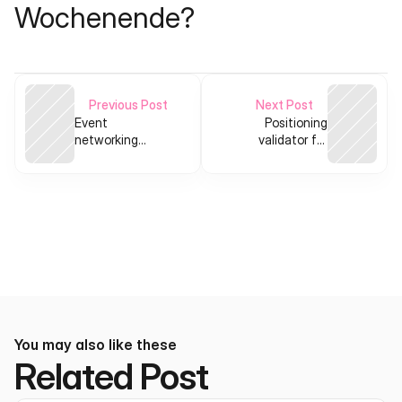
Wochenende?
Previous Post
Next Post
Event
Positioning
networking
validator for
memory app:
Kickstarter
capture who you
hardware creators
met and auto-
follow up
You may also like these
Related Post