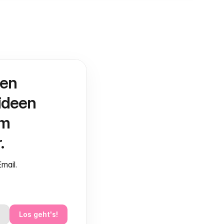
en 
deen 
m 
.
mail.
Los geht's!