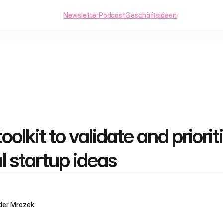
Newsletter
Podcast
Geschäftsideen
olkit to validate and prioriti
l startup ideas
der Mrozek