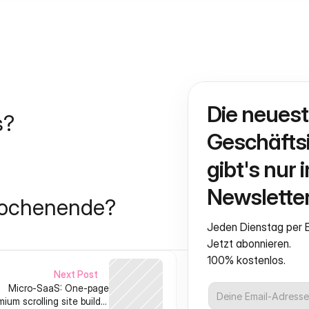
Die neuest
s?
Geschäftsi
gibt's nur i
Newsletter
Wochenende?
Jeden Dienstag per E
Jetzt abonnieren.
100% kostenlos.
Next Post
Micro‑SaaS: One‑page
mium scrolling site builder