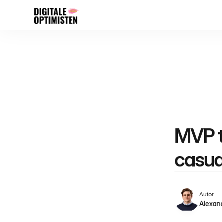
MVP to
casua
Autor
Alexan