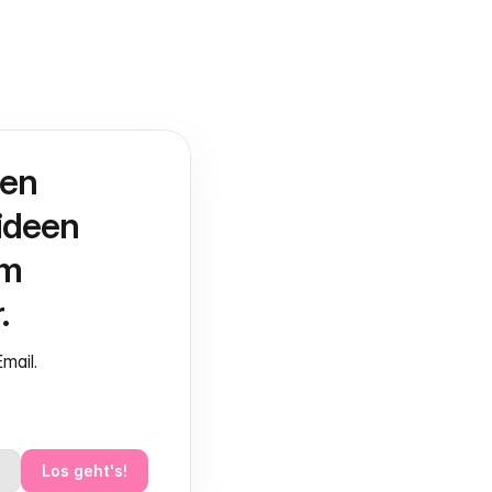
en 
deen 
m 
.
mail.
Los geht's!