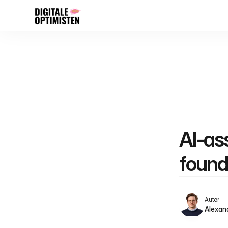
AI-ass
found
Autor
Alexan