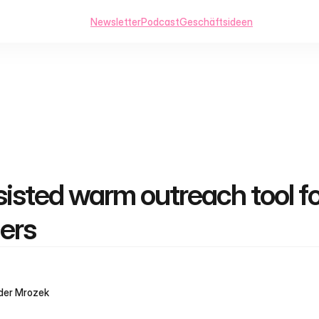
Newsletter
Podcast
Geschäftsideen
isted warm outreach tool for
ers
der Mrozek