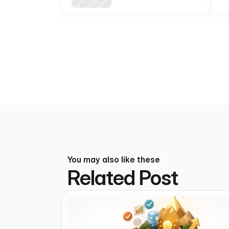
small businesses (inspired
(
by QRNotify)
You may also like these
Related Post