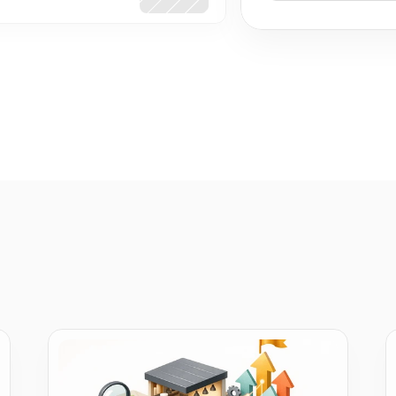
inspired by FretPulse post)