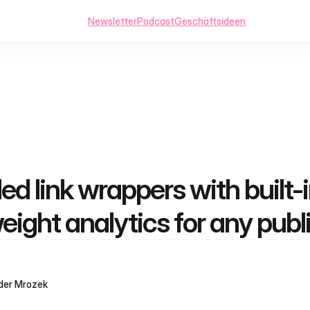
Newsletter
Podcast
Geschäftsideen
d link wrappers with built-i
eight analytics for any publ
der Mrozek