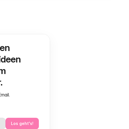
en 
deen 
m 
.
mail.
Los geht's!