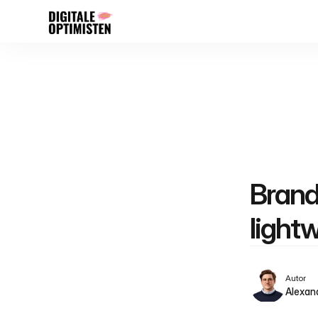
Brande
lightw
Autor
Alexan