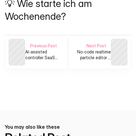
💡 Wie starte ich am 
Wochenende?
Previous Post
Next Post
AI-assisted
No-code realtime
controller SaaS
particle editor +
for hobby indoor
embeddable JS
farms
SDK for websites
You may also like these