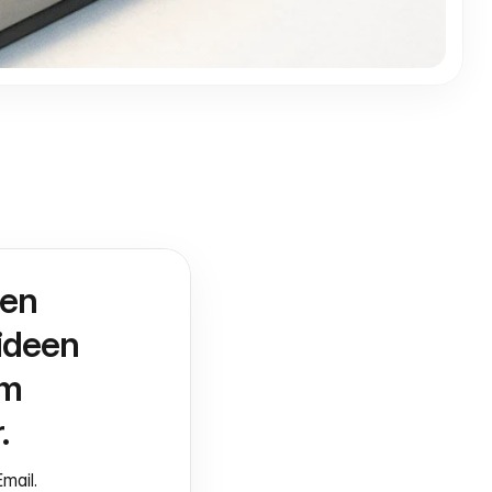
en 
deen 
m 
.
mail.