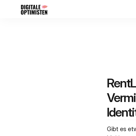
RentLi
Vermi
Ident
Gibt es et