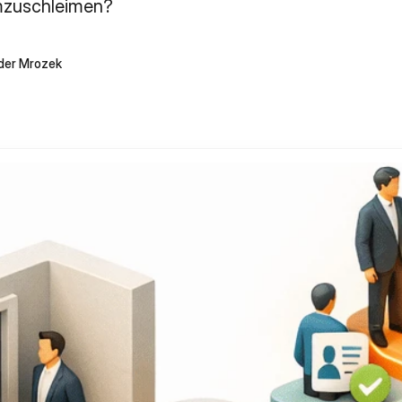
mzuschleimen?
der Mrozek