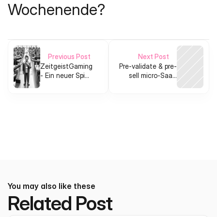
Wochenende?
Previous Post
Next Post
ZeitgeistGaming
Pre-validate & pre-
- Ein neuer Spin
sell micro-SaaS
auf Handy
MVPs for indie
Games
makers
You may also like these
Related Post