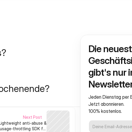
Die neuest
s?
Geschäftsi
gibt's nur i
Newsletter
Wochenende?
Jeden Dienstag per E
Jetzt abonnieren.
100% kostenlos.
Next Post
Lightweight anti-abuse &
usage-throttling SDK for