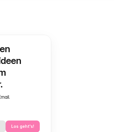
en 
deen 
m 
.
mail.
Los geht's!