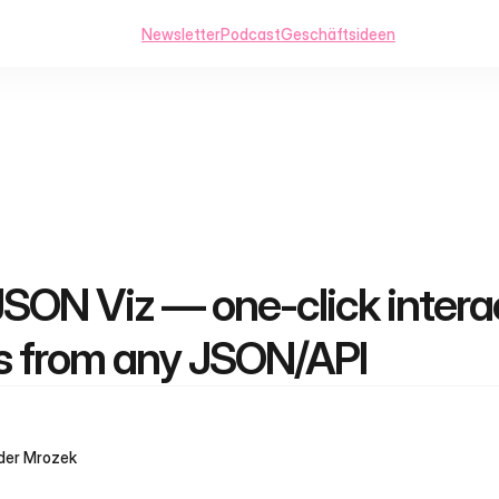
Newsletter
Podcast
Geschäftsideen
SON Viz — one-click interac
s from any JSON/API
der Mrozek