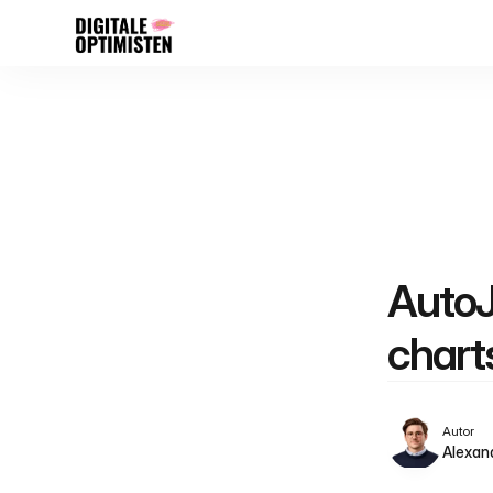
AutoJ
chart
Autor
Alexan