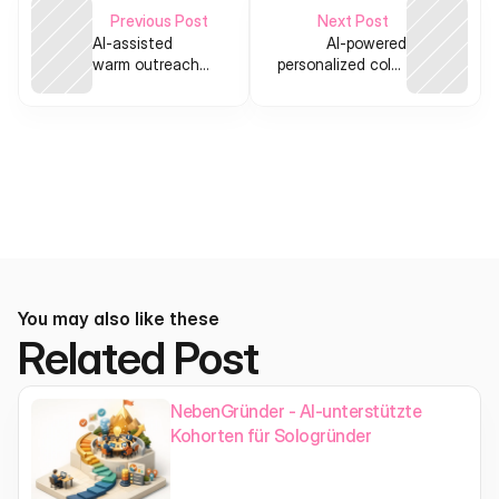
Previous Post
Next Post
AI-assisted
AI-powered
warm outreach
personalized cold-
tool for solo
email intro
founders
generator for SDRs
You may also like these
Related Post
NebenGründer - AI-unterstützte
Kohorten für Sologründer