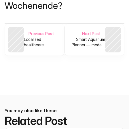
Wochenende?
Previous Post
Next Post
Localized
Smart Aquarium
healthcare
Planner — modern
accountability
stocking calculator
SaaS: aggregate
turned product
& normalize
public health
data
You may also like these
Related Post