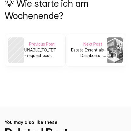
💡 Wie starte ich am 
Wochenende?
Previous Post
Next Post
UNABLE_TO_FETCH_REDDIT_POST
Estate Essentials -
- request post
Dashboard für
text or use a
Hausbesitzer
Reddit-to-
product-idea
tool
You may also like these